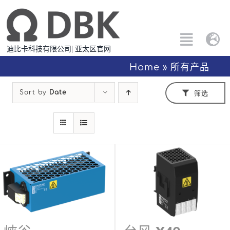
跳
过
内
Toggle
Tog
迪比卡科技有限公司| 亚太区官网
容
Naviga
Nav
搜
Home
»
所有产品
Eng
索：
Sort by
Date
筛选
所有产品
中文
定制解决方案
应用方案
关于PTC
联系我们