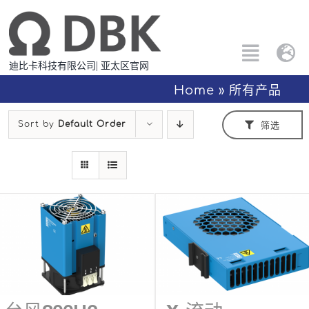
跳
过
内
Toggle
Tog
迪比卡科技有限公司| 亚太区官网
容
Naviga
Nav
搜
Home
»
所有产品
Eng
索：
Sort by
Default Order
筛选
所有产品
中文
定制解决方案
应用方案
关于PTC
联系我们