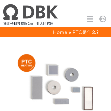
跳
过
内
Toggle
Tog
迪比卡科技有限公司| 亚太区官网
容
Naviga
Nav
搜
Home
»
PTC是什么？
Eng
索：
所有产品
中文
定制解决方案
应用方案
关于PTC
联系我们