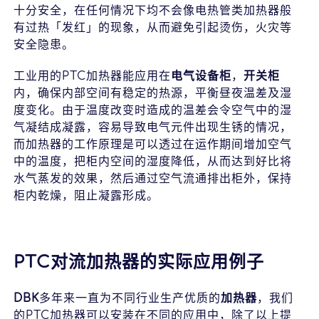
十分安全，在任何情况下均不会像电热管类加热器般
有过热「发红」的现象，从而避免引起烫伤，火灾等
下载
安全隐患。
工业用的PTC加热器能应用在
电气设备柜
，
开关柜
内，确保内部空间有稳定的热源，平衡昼夜温差及湿
度变化。由于温度改变时造成的温差会令空气中的湿
气凝结成凝露，容易导致电气元件出现生锈的情况，
而加热器的工作原理是可以透过在运作期间增加空气
中的温度，把柜内空间的湿度降低，从而达到好比将
水气蒸发的效果，然后通过空气流通排出柜外，保持
柜内乾燥，阻止凝露形成。
PTC对流加热器的实际应用例子
DBK
多年来一直为不同行业生产优质的
加热器
，我们
的PTC加热器可以安装在不同的应用中，除了以上提