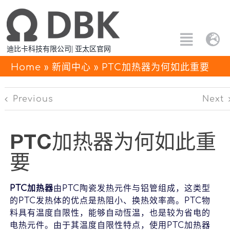
跳
过
内
Toggle
Tog
迪比卡科技有限公司| 亚太区官网
容
Naviga
Nav
搜
Home
»
新闻中心
»
PTC加热器为何如此重要
Eng
索：
Previous
Next
所有产品
中文
定制解决方案
PTC加热器为何如此重
要
应用方案
PTC加热器
由PTC陶瓷发热元件与铝管组成，这类型
关于PTC
的PTC发热体的优点是热阻小、换热效率高。PTC物
料具有温度自限性，能够自动恆温，也是较为省电的
联系我们
电热元件。由于其温度自限性特点，使用PTC加热器