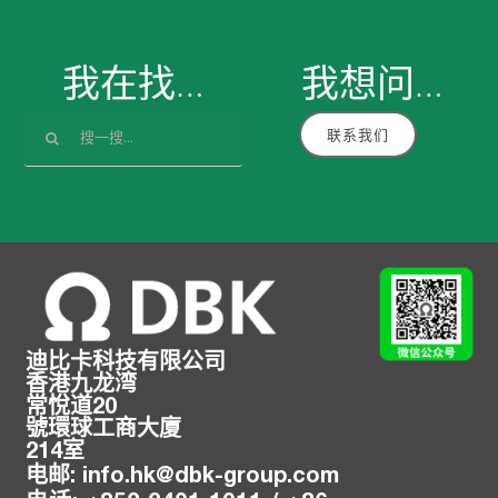
我在找…
我想
问
…
搜
联系我们
索：
迪比卡科技有限公司
香港九龙湾
常悅道20
號環球工商大廈
214室
电邮
:
info.hk@
dbk-group.com