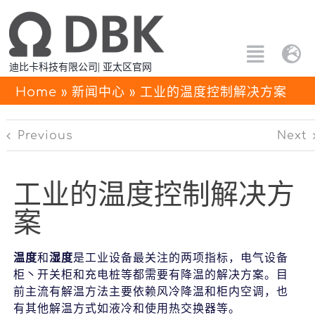
跳
过
内
Toggle
Tog
迪比卡科技有限公司| 亚太区官网
容
Naviga
Nav
搜
Home
»
新闻中心
»
工业的温度控制解决方案
Eng
索：
Previous
Next
所有产品
中文
定制解决方案
工业的温度控制解决方
案
应用方案
温度
和
湿度
是工业设备最关注的两项指标，电气设备
关于PTC
柜丶开关柜和充电桩等都需要有降温的解决方案。目
前主流有解温方法主要依赖风冷降温和柜内空调，也
联系我们
有其他解温方式如液冷和使用热交换器等。