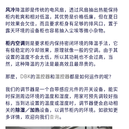
风冷
降温即是传统的电风扇，透过风扇抽出热能保持
下载
柜内乾爽和相对低温，其优势是价格低廉，但在夏日
时效果会欠佳，而且要求柜身有足够的排风口，置于
露天环境的设备柜也容易抽入尘埃等微小杂物。
柜内空调
则是要求柜内保持密闭环境的降温手法，它
有极稳定的冷却效果，原理就像一般的空调。由于其
设置的温度不会太低，所以其功耗也不会过高，当
然，这种降温的方法是最高效且最昂贵的。
那麽，
DBK
的
温控器
和
湿控器
都是如何运作的呢？
我们的调节器是一个自带感应元件的开关设备，能实
时探测周边环境的温度和湿度，用家可预先调较好指
标，当到达设置的温度或湿度时，调节器便会启动相
关的
除湿／加热
设备，以调节柜内的环境。如欲知更
多详情，欢迎向我们
查询
。