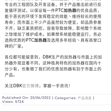
专业的工程团队及开发设备，并于产品推出前进行反
复循环测试，以保证每一件
PTC加热器
的优良品质，
能于恶劣的环境下发挥稳定的效能丶维持较长的使用
寿命；而市面上不少产品虽然较为便宜，却品质参差
不齐，缺乏素质把控，容易导致故障，影响整个系统
之馀增加了维护成本。如果想系统能稳健运行，务必
选购优质的
PTC加热器
及选用多年经验丶具有商誉口
碑的厂家。
各位都可能留意到，
DBK
生产的加热器与市面上的加
热器外观显着不同，这种极具特色的加热器在国内十
分少有，也象徵了我们的优质加热器有别于市面上的
产品。
关注
DBK
官方微博
，掌握一手资讯！
Published On: 20/06/2022
|
|
Categories:
产品消息
Views: 5724