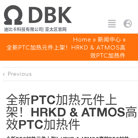
跳
过
内
Toggle
Tog
迪比卡科技有限公司| 亚太区官网
容
Naviga
Nav
搜
Home
»
新闻中心
»
Eng
全新PTC加热元件上架！HRKD & ATMOS高
索：
效PTC加热件
所有产品
中文
Previous
定制解决方案
全新PTC加热元件上
应用方案
架！HRKD & ATMOS高
关于PTC
效PTC加热件
联系我们