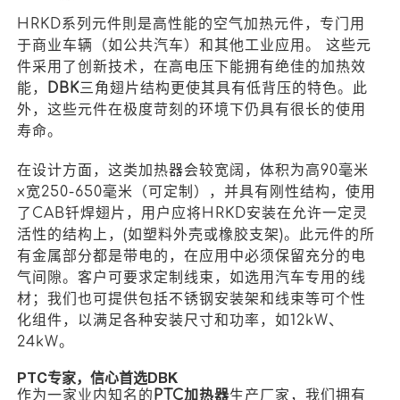
HRKD系列元件則是高性能的空气加热元件，专门用
于商业车辆（如公共汽车）和其他工业应用。 这些元
件采用了创新技术，在高电压下能拥有绝佳的加热效
能，
DBK
三角翅片结构更使其具有低背压的特色。此
外，这些元件在极度苛刻的环境下仍具有很长的使用
寿命。
在设计方面，这类加热器会较宽阔，体积为高90毫米
x宽250-650毫米（可定制），并具有刚性结构，使用
了CAB钎焊翅片，用户应将HRKD安装在允许一定灵
活性的结构上，(如塑料外壳或橡胶支架)。此元件的所
有金属部分都是带电的，在应用中必须保留充分的电
气间隙。客户可要求定制线束，如选用汽车专用的线
材；我们也可提供包括不锈钢安装架和线束等可个性
化组件，以满足各种安装尺寸和功率，如12kW、
24kW。
PTC专家，信心首选DBK
作为一家业内知名的
PTC加热器
生产厂家，我们拥有